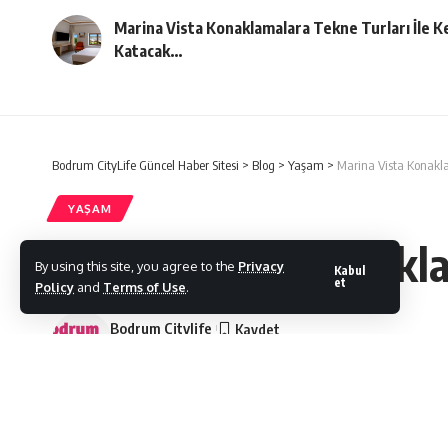
Marina Vista Konaklamalara Tekne Turları İle K
Katacak…
Bodrum CityLife Güncel Haber Sitesi
>
Blog
>
Yaşam
>
Marina Vista Konakla
YAŞAM
Marina Vista Konakla
By using this site, you agree to the
Privacy
Kabul
et
Policy
and
Terms of Use
.
Bodrum Citylife
Son Güncelleme: 16/06/2021