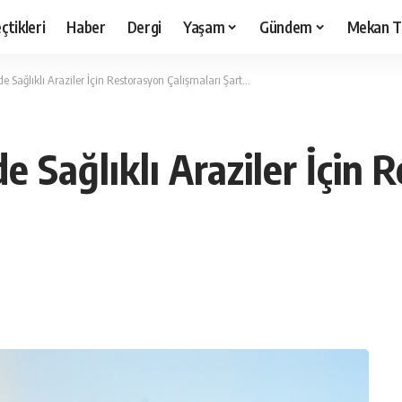
çtikleri
Haber
Dergi
Yaşam
Gündem
Mekan T
e Sağlıklı Araziler İçin Restorasyon Çalışmaları Şart…
e Sağlıklı Araziler İçin 