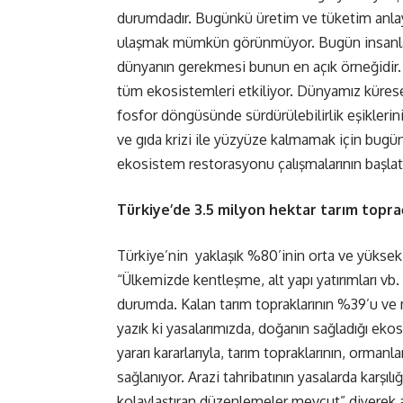
durumdadır. Bugünkü üretim ve tüketim anlayı
ulaşmak mümkün görünmüyor. Bugün insanları
dünyanın gerekmesi bunun en açık örneğidir. Y
tüm ekosistemleri etkiliyor. Dünyamız küresel
fosfor döngüsünde sürdürülebilirlik eşiklerin
ve gıda krizi ile yüzyüze kalmamak için bugü
ekosistem restorasyonu çalışmalarının başla
Türkiye’de 3.5 milyon hektar tarım topra
Türkiye’nin yaklaşık %80’inin orta ve yüksek 
“Ülkemizde kentleşme, alt yapı yatırımları vb
durumda. Kalan tarım topraklarının %39’u ve 
yazık ki yasalarımızda, doğanın sağladığı eko
yararı kararlarıyla, tarım topraklarının, ormanl
sağlanıyor. Arazi tahribatının yasalarda karşı
kolaylaştıran düzenlemeler mevcut” diyerek ac