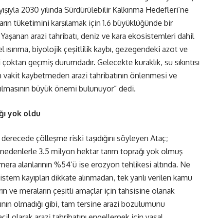
şıyla 2030 yılında Sürdürülebilir Kalkınma Hedefleri’ne
n tüketimini karşılamak için 1.6 büyüklüğünde bir
aşanan arazi tahribatı, deniz ve kara ekosistemleri dahil
 ısınma, biyolojik çeşitlilik kaybı, gezegendeki azot ve
i çoktan geçmiş durumdadır. Gelecekte kuraklık, su sıkıntısı
n vakit kaybetmeden arazi tahribatının önlenmesi ve
tılmasının büyük önemi bulunuyor” dedi.
ğı yok oldu
derecede çölleşme riski taşıdığını söyleyen Ataç;
. nedenlerle 3.5 milyon hektar tarım toprağı yok olmuş
mera alanlarının %54’ü ise erozyon tehlikesi altında. Ne
sistem kayıpları dikkate alınmadan, tek yanlı verilen kamu
arın ve meraların çeşitli amaçlar için tahsisine olanak
lığının olmadığı gibi, tam tersine arazi bozulumunu
il olarak arazi tahribatını engellemek için yasal