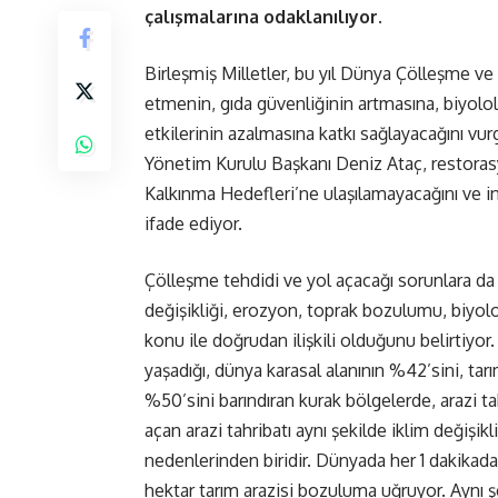
çalışmalarına odaklanılıyor.
Birleşmiş Milletler, bu yıl Dünya Çölleşme v
etmenin, gıda güvenliğinin artmasına, biyololo
etkilerinin azalmasına katkı sağlayacağını vur
Yönetim Kurulu Başkanı Deniz Ataç, restorasyo
Kalkınma Hedefleri’ne ulaşılamayacağını ve ins
ifade ediyor.
Çölleşme tehdidi ve yol açacağı sorunlara d
değişikliği, erozyon, toprak bozulumu, biyolojik
konu ile doğrudan ilişkili olduğunu belirtiyo
yaşadığı, dünya karasal alanının %42’sini, ta
%50’sini barındıran kurak bölgelerde, arazi tah
açan arazi tahribatı aynı şekilde iklim değişi
nedenlerinden biridir. Dünyada her 1 dakikada 
hektar tarım arazisi bozuluma uğruyor. Aynı şe