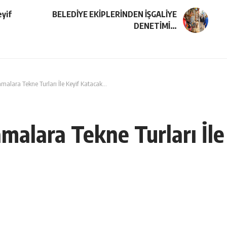
eyif
BELEDİYE EKİPLERİNDEN İŞGALİYE
DENETİMİ…
malara Tekne Turları İle Keyif Katacak…
malara Tekne Turları İl