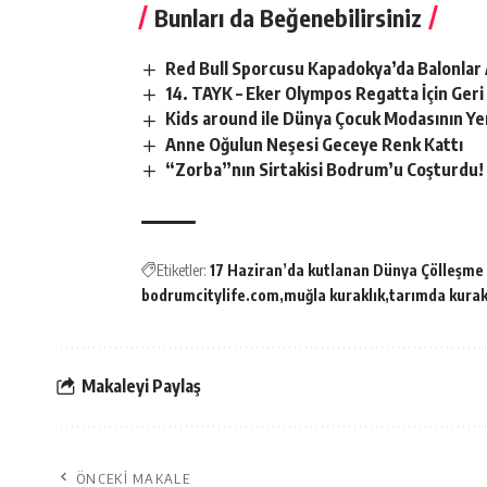
Bunları da Beğenebilirsiniz
Red Bull Sporcusu Kapadokya’da Balonlar 
14. TAYK – Eker Olympos Regatta İçin Geri
Kids around ile Dünya Çocuk Modasının Ye
Anne Oğulun Neşesi Geceye Renk Kattı
“Zorba”nın Sirtakisi Bodrum’u Coşturdu!
Etiketler:
17 Haziran’da kutlanan Dünya Çölleşme
bodrumcitylife.com
muğla kuraklık
tarımda kurak
Makaleyi Paylaş
ÖNCEKI MAKALE