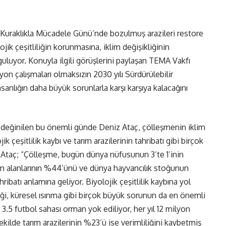
e Kuraklıkla Mücadele Günü’nde bozulmuş arazileri restore
jik çeşitliliğin korunmasına, iklim değişikliğinin
guluyor. Konuyla ilgili görüşlerini paylaşan TEMA Vakfı
n çalışmaları olmaksızın 2030 yılı Sürdürülebilir
anlığın daha büyük sorunlarla karşı karşıya kalacağını
a değinilen bu önemli günde Deniz Ataç, çölleşmenin iklim
 çeşitlilik kaybı ve tarım arazilerinin tahribatı gibi birçok
r. Ataç; “Çölleşme, bugün dünya nüfusunun 3’te 1’inin
rım alanlarının %44’ünü ve dünya hayvancılık stoğunun
ribatı anlamına geliyor. Biyolojik çeşitlilik kaybına yol
kliği, küresel ısınma gibi birçok büyük sorunun da en önemli
3.5 futbol sahası orman yok ediliyor, her yıl 12 milyon
kilde tarım arazilerinin %23’ü ise verimliliğini kaybetmiş