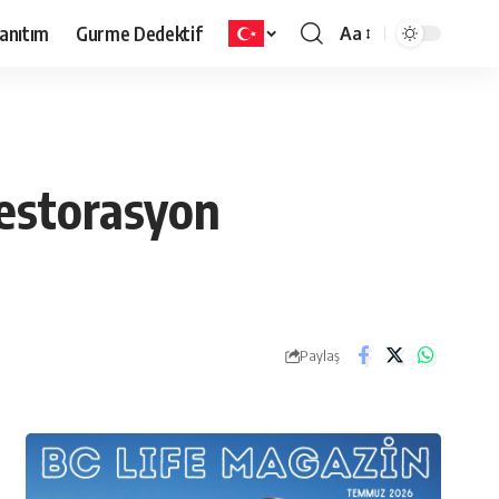
anıtım
Gurme Dedektif
Aa
Restorasyon
Paylaş