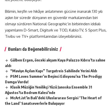
Bilimin, keşfin ve hikâye anlatımının gücüne inanarak 130 yılı
aşkın bir süredir dünyanın en güvenilir markalarından biri
olmayı sürdüren
National Geographic’
in birbirinden iddialı
yapımlarını D-Smart, Digiturk ve TOD, KabloTV, S Sport Plus,
Tivibu ve TV+ platformlarından izleyebilirsiniz.
Bunları da Beğenebilirsiniz
Gülben Ergen, önceki akşam Kaya Palazzo Kıbrıs’ta sahne
aldı
“Maviye Açılan Kapı” Turgutreis Sahilinde Yerini Aldı
PSM Loves Summer’ın Beşinci Edisyonu’na The Prodigy
Damga Vurdu!
Klasik Müziğin Yenilikçi Yüzü Janoska Ensemble 31
Ağustos’ta Bodrum Kalesi’nde
McArt.ist’in Bali’deki Uluslararası Sergisi ‘The Heart of
the Land’ Sanatseverlerle Buluşuyor