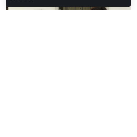
Bodrum Belediyesi tarafından hayata geçirilen Hoş
Geldin Bebek Projesi kapsamında yeni doğan
bebeklerin aileleri ziyaret ediliyor.
Bodrum Belediyesi Basın Yayın ve Halkla İlişkiler
Müdürlüğüne bağlı Saha Çözüm Ekipleri, yeni bebek sahibi