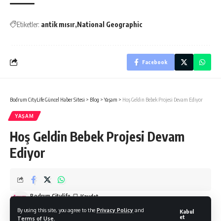
Etiketler:
antik mısır
National Geographic
Facebook
Bodrum CityLife Güncel Haber Sitesi
>
Blog
>
Yaşam
>
Hoş Geldin Bebek Projesi Devam Ediyor
YAŞAM
Hoş Geldin Bebek Projesi Devam
Ediyor
Bodrum Citylife
Son Güncelleme: 09/05/2025
By using this site, you agree to the
Privacy Policy
and
Kabul
et
Terms of Use
.