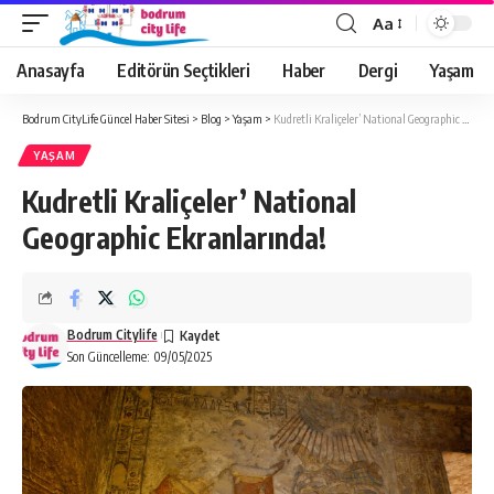
Aa
Anasayfa
Editörün Seçtikleri
Haber
Dergi
Yaşam
Bodrum CityLife Güncel Haber Sitesi
>
Blog
>
Yaşam
>
Kudretli Kraliçeler’ National Geographic Ekranlarında!
YAŞAM
Kudretli Kraliçeler’ National
Geographic Ekranlarında!
Bodrum Citylife
Son Güncelleme: 09/05/2025