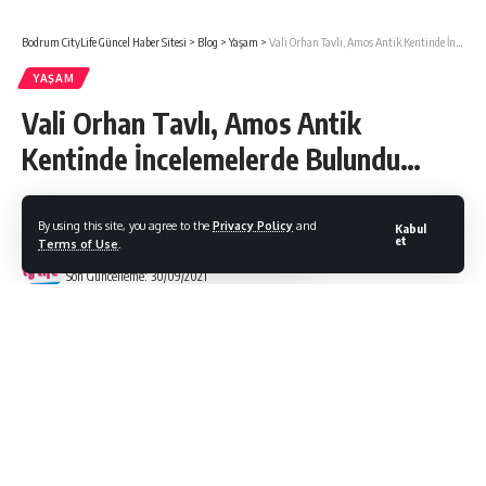
Bodrum CityLife Güncel Haber Sitesi
>
Blog
>
Yaşam
>
Vali Orhan Tavlı, Amos Antik Kentinde İncelemelerde Bulundu…
YAŞAM
Vali Orhan Tavlı, Amos Antik
Kentinde İncelemelerde Bulundu…
By using this site, you agree to the
Privacy Policy
and
Kabul
et
Terms of Use
.
Bodrum Citylife
Son Güncelleme: 30/09/2021