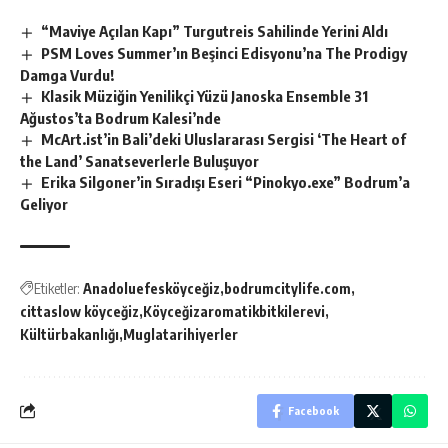
“Maviye Açılan Kapı” Turgutreis Sahilinde Yerini Aldı
PSM Loves Summer’ın Beşinci Edisyonu’na The Prodigy
Damga Vurdu!
Klasik Müziğin Yenilikçi Yüzü Janoska Ensemble 31
Ağustos’ta Bodrum Kalesi’nde
McArt.ist’in Bali’deki Uluslararası Sergisi ‘The Heart of
the Land’ Sanatseverlerle Buluşuyor
Erika Silgoner’in Sıradışı Eseri “Pinokyo.exe” Bodrum’a
Geliyor
Etiketler:
Anadoluefesköyceğiz
bodrumcitylife.com
cittaslow köyceğiz
Köyceğizaromatikbitkilerevi
Kültürbakanlığı
Muglatarihiyerler
Facebook