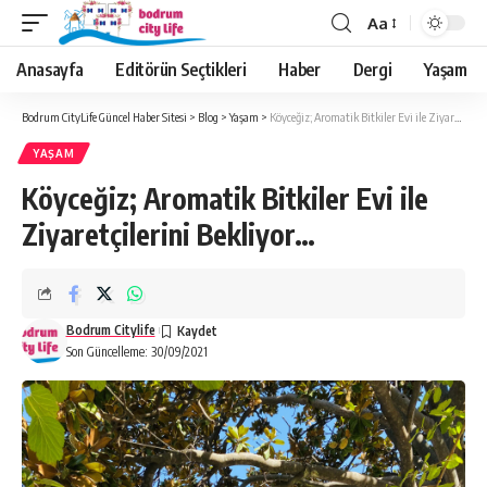
Aa
Anasayfa
Editörün Seçtikleri
Haber
Dergi
Yaşam
Bodrum CityLife Güncel Haber Sitesi
>
Blog
>
Yaşam
>
Köyceğiz; Aromatik Bitkiler Evi ile Ziyaretçilerini Bekliyor…
YAŞAM
Köyceğiz; Aromatik Bitkiler Evi ile
Ziyaretçilerini Bekliyor…
Bodrum Citylife
Son Güncelleme: 30/09/2021