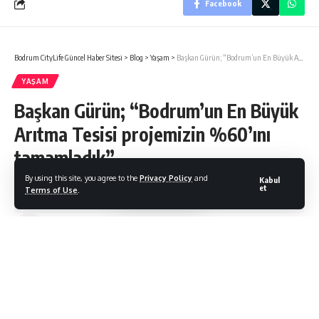
Facebook
Bodrum CityLife Güncel Haber Sitesi
>
Blog
>
Yaşam
>
Başkan Gürün; “Bodrum’un En Büyük Arıtma Tesisi projemizin %60’ını tamamladık”
YAŞAM
Başkan Gürün; “Bodrum’un En Büyük
Arıtma Tesisi projemizin %60’ını
tamamladık”
By using this site, you agree to the
Privacy Policy
and
Kabul
et
Terms of Use
.
Bodrum Citylife
Son Güncelleme: 09/10/2021