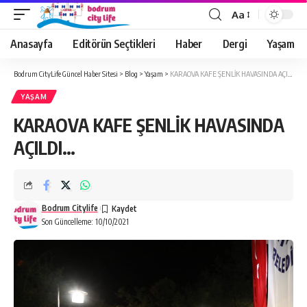
Aa
Anasayfa
Editörün Seçtikleri
Haber
Dergi
Yaşam
Bodrum CityLife Güncel Haber Sitesi
>
Blog
>
Yaşam
>
KARAOVA KAFE ŞENLİK HAVASINDA AÇILDI…
YAŞAM
KARAOVA KAFE ŞENLİK HAVASINDA
AÇILDI…
Bodrum Citylife
Son Güncelleme: 10/10/2021