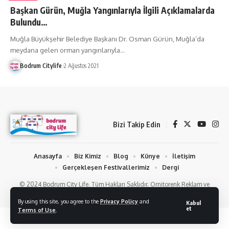
Başkan Gürün, Muğla Yangınlarıyla İlgili Açıklamalarda
Bulundu…
Muğla Büyükşehir Belediye Başkanı Dr. Osman Gürün, Muğla’da
meydana gelen orman yangınlarıyla
…
Bodrum Citylife
2 Ağustos 2021
Bizi Takip Edin
Anasayfa
Biz Kimiz
Blog
Künye
İletişim
Gerçekleşen Festivallerimiz
Dergi
© 2024 Bodrum City Life. Tüm Hakları Saklıdır. Ornitorenk Reklam ve
Fotoğraf Hizmetleri
By using this site, you agree to the
Privacy Policy
and
Kabul
et
Terms of Use
.