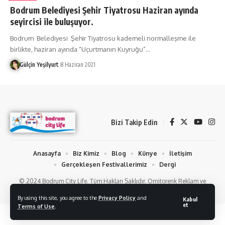
Bodrum Belediyesi Şehir Tiyatrosu Haziran ayında
seyircisi ile buluşuyor.
Bodrum Belediyesi Şehir Tiyatrosu kademeli normalleşme ile
birlikte, haziran ayında “Uçurtmanın Kuyruğu”
…
Gülçin Yeşilyurt
8 Haziran 2021
Bizi Takip Edin
Anasayfa
Biz Kimiz
Blog
Künye
İletişim
Gerçekleşen Festivallerimiz
Dergi
© 2024 Bodrum City Life. Tüm Hakları Saklıdır. Ornitorenk Reklam ve
Fotoğraf Hizmetleri
By using this site, you agree to the
Privacy Policy
and
Kabul
et
Terms of Use
.