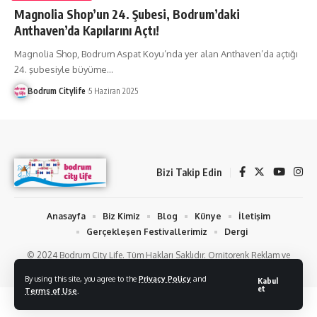
Magnolia Shop’un 24. Şubesi, Bodrum’daki
Anthaven’da Kapılarını Açtı!
Magnolia Shop, Bodrum Aspat Koyu’nda yer alan Anthaven’da açtığı
24. şubesiyle büyüme
…
Bodrum Citylife
5 Haziran 2025
Bizi Takip Edin
Anasayfa
Biz Kimiz
Blog
Künye
İletişim
Gerçekleşen Festivallerimiz
Dergi
© 2024 Bodrum City Life. Tüm Hakları Saklıdır. Ornitorenk Reklam ve
Fotoğraf Hizmetleri
By using this site, you agree to the
Privacy Policy
and
Kabul
et
Terms of Use
.