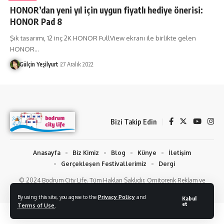
HONOR’dan yeni yıl için uygun fiyatlı hediye önerisi:
HONOR Pad 8
Şık tasarımı, 12 inç 2K HONOR FullView ekranı ile birlikte gelen
HONOR
…
Gülçin Yeşilyurt
27 Aralık 2022
Bizi Takip Edin
Anasayfa
Biz Kimiz
Blog
Künye
İletişim
Gerçekleşen Festivallerimiz
Dergi
© 2024 Bodrum City Life. Tüm Hakları Saklıdır. Ornitorenk Reklam ve
Fotoğraf Hizmetleri
By using this site, you agree to the
Privacy Policy
and
Kabul
et
Terms of Use
.