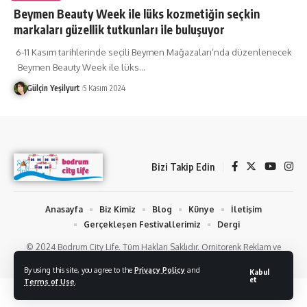
Beymen Beauty Week ile lüks kozmetiğin seçkin
markaları güzellik tutkunları ile buluşuyor
6-11 Kasım tarihlerinde seçili Beymen Mağazaları’nda düzenlenecek
Beymen Beauty Week ile lüks
…
Gülçin Yeşilyurt
5 Kasım 2024
Bizi Takip Edin
Anasayfa
Biz Kimiz
Blog
Künye
İletişim
Gerçekleşen Festivallerimiz
Dergi
© 2024 Bodrum City Life. Tüm Hakları Saklıdır. Ornitorenk Reklam ve
Fotoğraf Hizmetleri
By using this site, you agree to the
Privacy Policy
and
Kabul
et
Terms of Use
.