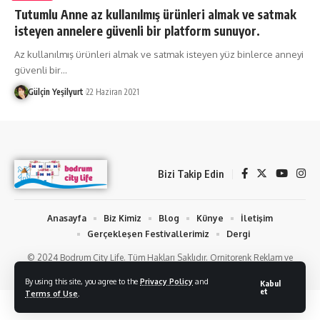
Tutumlu Anne az kullanılmış ürünleri almak ve satmak
isteyen annelere güvenli bir platform sunuyor.
Az kullanılmış ürünleri almak ve satmak isteyen yüz binlerce anneyi
güvenli bir
…
Gülçin Yeşilyurt
22 Haziran 2021
Bizi Takip Edin
Anasayfa
Biz Kimiz
Blog
Künye
İletişim
Gerçekleşen Festivallerimiz
Dergi
© 2024 Bodrum City Life. Tüm Hakları Saklıdır. Ornitorenk Reklam ve
Fotoğraf Hizmetleri
By using this site, you agree to the
Privacy Policy
and
Kabul
et
Terms of Use
.