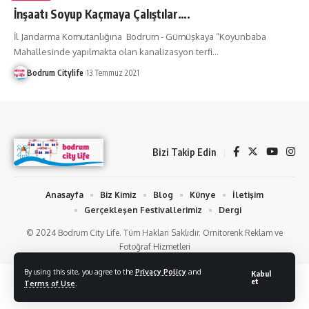
İnşaatı Soyup Kaçmaya Çalıştılar….
İl Jandarma Komutanlığına Bodrum - Gümüşkaya “Koyunbaba
Mahallesinde yapılmakta olan kanalizasyon terfi
…
Bodrum Citylife
13 Temmuz 2021
Bizi Takip Edin
Anasayfa
Biz Kimiz
Blog
Künye
İletişim
Gerçekleşen Festivallerimiz
Dergi
© 2024 Bodrum City Life. Tüm Hakları Saklıdır. Ornitorenk Reklam ve
Fotoğraf Hizmetleri
By using this site, you agree to the
Privacy Policy
and
Kabul
et
Terms of Use
.