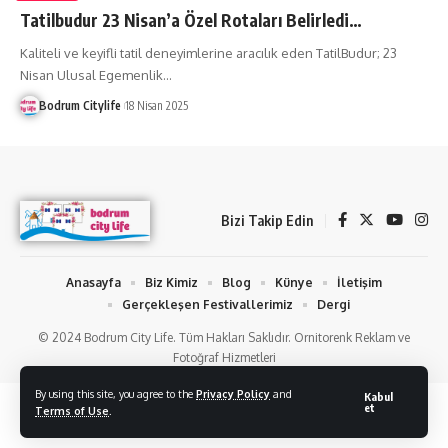
Tatilbudur 23 Nisan’a Özel Rotaları Belirledi…
Kaliteli ve keyifli tatil deneyimlerine aracılık eden TatilBudur; 23
Nisan Ulusal Egemenlik
…
Bodrum Citylife
18 Nisan 2025
Bizi Takip Edin
Anasayfa
Biz Kimiz
Blog
Künye
İletişim
Gerçekleşen Festivallerimiz
Dergi
© 2024 Bodrum City Life. Tüm Hakları Saklıdır. Ornitorenk Reklam ve
Fotoğraf Hizmetleri
By using this site, you agree to the
Privacy Policy
and
Kabul
et
Terms of Use
.