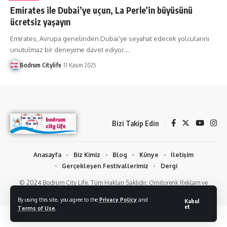
Emirates ile Dubai’ye uçun, La Perle’in büyüsünü
ücretsiz yaşayın
Emirates, Avrupa genelinden Dubai’ye seyahat edecek yolcularını
unutulmaz bir deneyime davet ediyor.
…
Bodrum Citylife
11 Kasım 2025
Bizi Takip Edin
Anasayfa
Biz Kimiz
Blog
Künye
İletişim
Gerçekleşen Festivallerimiz
Dergi
© 2024 Bodrum City Life. Tüm Hakları Saklıdır. Ornitorenk Reklam ve
Fotoğraf Hizmetleri
By using this site, you agree to the
Privacy Policy
and
Kabul
et
Terms of Use
.