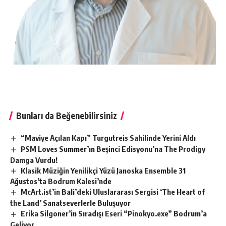
Bunları da Beğenebilirsiniz
“Maviye Açılan Kapı” Turgutreis Sahilinde Yerini Aldı
PSM Loves Summer’ın Beşinci Edisyonu’na The Prodigy
Damga Vurdu!
Klasik Müziğin Yenilikçi Yüzü Janoska Ensemble 31
Ağustos’ta Bodrum Kalesi’nde
McArt.ist’in Bali’deki Uluslararası Sergisi ‘The Heart of
the Land’ Sanatseverlerle Buluşuyor
Erika Silgoner’in Sıradışı Eseri “Pinokyo.exe” Bodrum’a
Geliyor