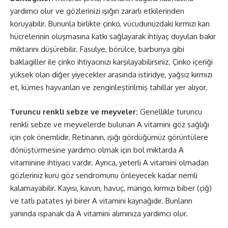
yardımcı olur ve gözlerinizi ışığın zararlı etkilerinden
koruyabilir. Bununla birlikte çinko, vücudunuzdaki kırmızı kan
hücrelerinin oluşmasına katkı sağlayarak ihtiyaç duyulan bakır
miktarını düşürebilir. Fasulye, börülce, barbunya gibi
baklagiller ile çinko ihtiyacınızı karşılayabilirsiniz. Çinko içeriği
yüksek olan diğer yiyecekler arasında istiridye, yağsız kırmızı
et, kümes hayvanları ve zenginleştirilmiş tahıllar yer alıyor.
Turuncu renkli sebze ve meyveler:
Genellikle turuncu
renkli sebze ve meyvelerde bulunan A vitamini göz sağlığı
için çok önemlidir. Retinanın, ışığı gördüğümüz görüntülere
dönüştürmesine yardımcı olmak için bol miktarda A
vitaminine ihtiyacı vardır. Ayrıca, yeterli A vitamini olmadan
gözleriniz kuru göz sendromunu önleyecek kadar nemli
kalamayabilir. Kayısı, kavun, havuç, mango, kırmızı biber (çiğ)
ve tatlı patates iyi birer A vitamini kaynağıdır. Bunların
yanında ıspanak da A vitamini alımınıza yardımcı olur.