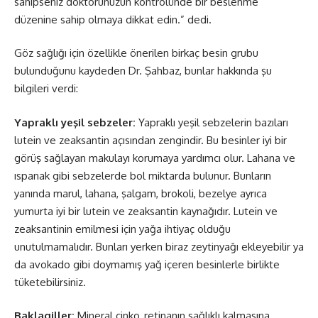
sahipseniz doktorunuzun kontrolünde bir beslenme
düzenine sahip olmaya dikkat edin.” dedi.
Göz sağlığı için özellikle önerilen birkaç besin grubu
bulunduğunu kaydeden Dr. Şahbaz, bunlar hakkında şu
bilgileri verdi:
Yapraklı yeşil sebzeler:
Yapraklı yeşil sebzelerin bazıları
lutein ve zeaksantin açısından zengindir. Bu besinler iyi bir
görüş sağlayan makulayı korumaya yardımcı olur. Lahana ve
ıspanak gibi sebzelerde bol miktarda bulunur. Bunların
yanında marul, lahana, şalgam, brokoli, bezelye ayrıca
yumurta iyi bir lutein ve zeaksantin kaynağıdır. Lutein ve
zeaksantinin emilmesi için yağa ihtiyaç olduğu
unutulmamalıdır. Bunları yerken biraz zeytinyağı ekleyebilir ya
da avokado gibi doymamış yağ içeren besinlerle birlikte
tüketebilirsiniz.
Baklagiller:
Mineral çinko, retinanın sağlıklı kalmasına