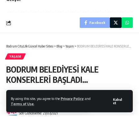
Facebook
Bodrum CityLife Güncel Haber Sitesi
>
Blog
>
Yaşam
>
BODRUM BELEDİYESİ KALE KONSERLERİ BAŞLADI…
YAŞAM
BODRUM BELEDİYESİ KALE
KONSERLERİ BAŞLADI…
By using this site, you agree to the
Privacy Policy
and
Kabul
et
Terms of Use
.
Bodrum Citylife
Son Güncelleme: 21/07/2021