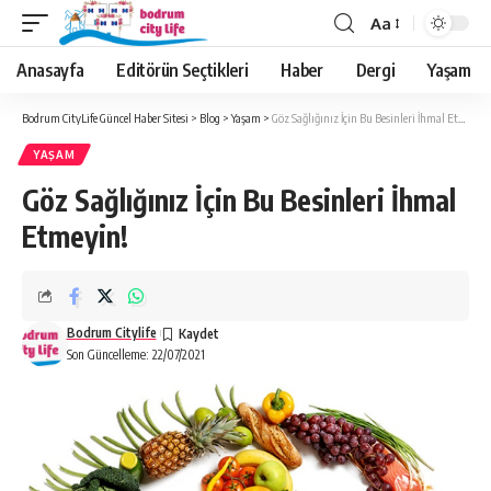
Aa
Anasayfa
Editörün Seçtikleri
Haber
Dergi
Yaşam
Bodrum CityLife Güncel Haber Sitesi
>
Blog
>
Yaşam
>
Göz Sağlığınız İçin Bu Besinleri İhmal Etmeyin!
YAŞAM
Göz Sağlığınız İçin Bu Besinleri İhmal
Etmeyin!
Bodrum Citylife
Son Güncelleme: 22/07/2021