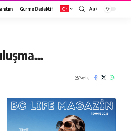
anıtım
Gurme Dedektif
Aa
Buluşma…
Paylaş