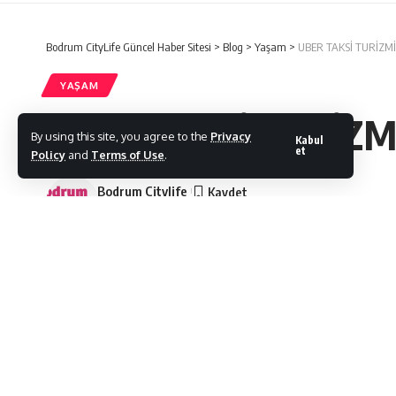
Bodrum CityLife Güncel Haber Sitesi
>
Blog
>
Yaşam
>
UBER TAKSİ TURİZM
YAŞAM
UBER TAKSİ TURİZ
By using this site, you agree to the
Privacy
Kabul
et
Policy
and
Terms of Use
.
Bodrum Citylife
Son Güncelleme: 17/07/2021