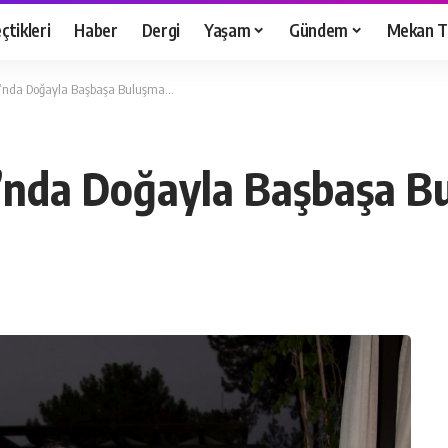
çtikleri
Haber
Dergi
Yaşam
Gündem
Mekan T
ı’nda Doğayla Başbaşa Buluşma…
’nda Doğayla Başbaşa 