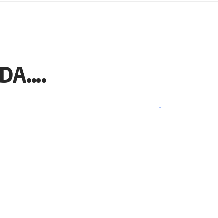
’DA….
Paylaş