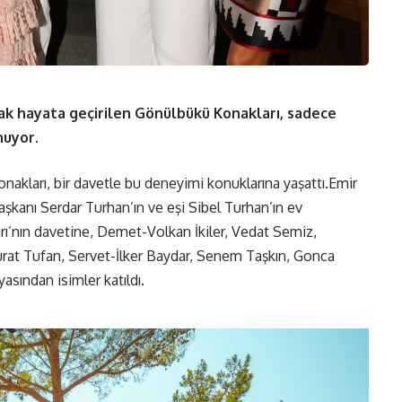
ak hayata geçirilen Gönülbükü Konakları, sadece
unuyor.
nakları, bir davetle bu deneyimi konuklarına yaşattı.Emir
şkanı Serdar Turhan’ın ve eşi Sibel Turhan’ın ev
ı’nın davetine, Demet-Volkan İkiler, Vedat Semiz,
rat Tufan, Servet-İlker Baydar, Senem Taşkın, Gonca
asından isimler katıldı.