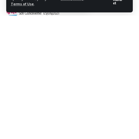
et
Terms of Use
.
Bodrum Citylife
Son Güncelleme: 05/06/2021
Tüm devlet desteklerini tek bir platformda toplayan
www.yatirimadestek.gov.tr, yatırım yapmak, iş
fikirlerini hayata geçirmek isteyenlerin yeni adresi
oldu.