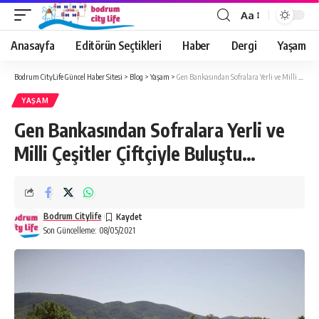
Aa
Anasayfa
Editörün Seçtikleri
Haber
Dergi
Yaşam
Bodrum CityLife Güncel Haber Sitesi
>
Blog
>
Yaşam
>
Gen Bankasından Sofralara Yerli ve Milli Çeşitler Çiftçiyle Buluştu…
YAŞAM
Gen Bankasından Sofralara Yerli ve
Milli Çeşitler Çiftçiyle Buluştu…
Bodrum Citylife
Son Güncelleme: 08/05/2021