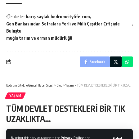
Etiketler:
barış saylak
bodrumcitylife.com
Gen Bankasından Sofralara Yerli ve Milli Çeşitler Çiftçiyle
Buluştu
muğla tarım ve orman müdürlüğü
Facebook
Bodrum CityLife Güncel Haber Sitesi
>
Blog
>
Yaşam
>
TÜM DEVLET DESTEKLERİ BİR TIK UZAKLIKTA…
YAŞAM
TÜM DEVLET DESTEKLERİ BİR TIK
UZAKLIKTA…
By using this site, you agree to the
Privacy Policy
and
Kabul