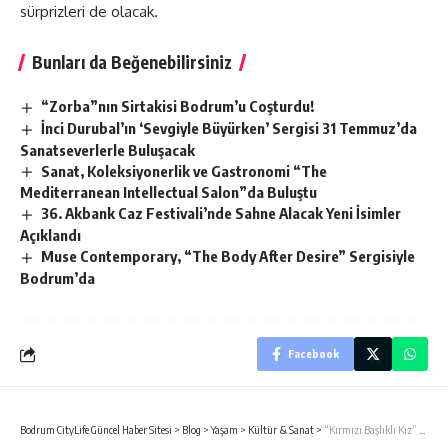
sürprizleri de olacak.
Bunları da Beğenebilirsiniz
“Zorba”nın Sirtakisi Bodrum’u Coşturdu!
İnci Durubal’ın ‘Sevgiyle Büyürken’ Sergisi 31 Temmuz’da
Sanatseverlerle Buluşacak
Sanat, Koleksiyonerlik ve Gastronomi “The
Mediterranean Intellectual Salon”da Buluştu
36. Akbank Caz Festivali’nde Sahne Alacak Yeni İsimler
Açıklandı
Muse Contemporary, “The Body After Desire” Sergisiyle
Bodrum’da
Facebook
Bodrum CityLife Güncel Haber Sitesi
>
Blog
>
Yaşam
>
Kültür & Sanat
>
“Kırmızı Başlıklı Kız” Balesi İstanbul’da