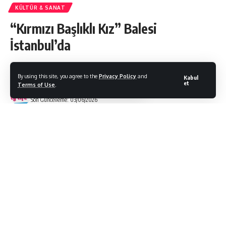
KÜLTÜR & SANAT
“Kırmızı Başlıklı Kız” Balesi
İstanbul’da
By using this site, you agree to the
Privacy Policy
and
Kabul
et
Terms of Use
.
Bodrum Citylife
Son Güncelleme: 03/06/2026