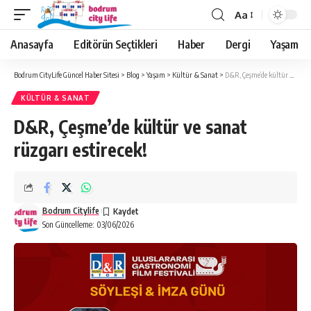
Aa
Anasayfa
Editörün Seçtikleri
Haber
Dergi
Yaşam
Bodrum CityLife Güncel Haber Sitesi
>
Blog
>
Yaşam
>
Kültür & Sanat
>
D&R, Çeşme’de kültür ve sanat rüzgarı estirecek!
KÜLTÜR & SANAT
D&R, Çeşme’de kültür ve sanat
rüzgarı estirecek!
Bodrum Citylife
Son Güncelleme: 03/06/2026