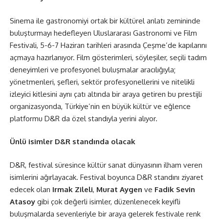
Sinema ile gastronomiyi ortak bir kültürel anlatı zemininde
buluşturmayı hedefleyen Uluslararası Gastronomi ve Film
Festivali, 5-6-7 Haziran tarihleri arasında Çeşme’de kapılarını
açmaya hazırlanıyor. Film gösterimleri, söyleşiler, seçili tadım
deneyimleri ve profesyonel buluşmalar aracılığıyla;
yönetmenleri, şefleri, sektör profesyonellerini ve nitelikli
izleyici kitlesini aynı çatı altında bir araya getiren bu prestijli
organizasyonda, Türkiye’nin en büyük kültür ve eğlence
platformu D&R da özel standıyla yerini alıyor.
Ünlü isimler D&R standında olacak
D&R, festival süresince kültür sanat dünyasının ilham veren
isimlerini ağırlayacak. Festival boyunca D&R standını ziyaret
edecek olan
Irmak Zileli
,
Murat Aygen
ve
Fadik Sevin
Atasoy
gibi çok değerli isimler, düzenlenecek keyifli
buluşmalarda sevenleriyle bir araya gelerek festivale renk