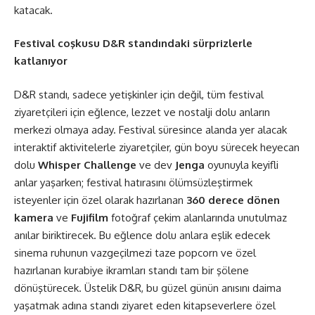
katacak.
Festival coşkusu D&R standındaki sürprizlerle
katlanıyor
D&R standı, sadece yetişkinler için değil, tüm festival
ziyaretçileri için eğlence, lezzet ve nostalji dolu anların
merkezi olmaya aday. Festival süresince alanda yer alacak
interaktif aktivitelerle ziyaretçiler, gün boyu sürecek heyecan
dolu
Whisper Challenge
ve dev
Jenga
oyunuyla keyifli
anlar yaşarken; festival hatırasını ölümsüzleştirmek
isteyenler için özel olarak hazırlanan
360 derece dönen
kamera
ve
Fujifilm
fotoğraf çekim alanlarında unutulmaz
anılar biriktirecek. Bu eğlence dolu anlara eşlik edecek
sinema ruhunun vazgeçilmezi taze popcorn ve özel
hazırlanan kurabiye ikramları standı tam bir şölene
dönüştürecek. Üstelik D&R, bu güzel günün anısını daima
yaşatmak adına standı ziyaret eden kitapseverlere özel