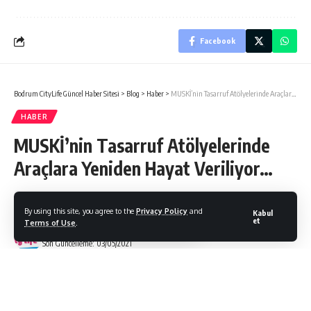
Facebook
Bodrum CityLife Güncel Haber Sitesi
>
Blog
>
Haber
>
MUSKİ’nin Tasarruf Atölyelerinde Araçlara Yeniden Hayat Veriliyor…
HABER
MUSKİ’nin Tasarruf Atölyelerinde
Araçlara Yeniden Hayat Veriliyor…
By using this site, you agree to the
Privacy Policy
and
Kabul
et
Terms of Use
.
Bodrum Citylife
Son Güncelleme: 03/05/2021