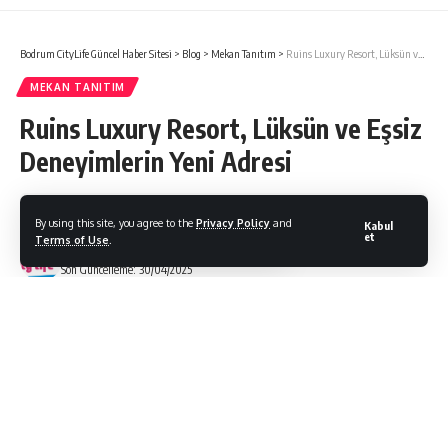
Bodrum CityLife Güncel Haber Sitesi
>
Blog
>
Mekan Tanıtım
>
Ruins Luxury Resort, Lüksün ve Eşsiz Deneyimlerin Yeni Adresi
MEKAN TANITIM
Ruins Luxury Resort, Lüksün ve Eşsiz
Deneyimlerin Yeni Adresi
By using this site, you agree to the
Privacy Policy
and
Kabul
et
Terms of Use
.
Bodrum Citylife
Son Güncelleme: 30/04/2025