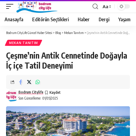
Aa
Anasayfa
Editörün Seçtikleri
Haber
Dergi
Yaşam
Bodrum CityLife Güncel Haber Sitesi
>
Blog
>
Mekan Tanıtım
>
Çeşme’nin Antik Cennetinde Doğayla İç içe Tatil Deneyimi
MEKAN TANITIM
Çeşme’nin Antik Cennetinde Doğayla
İç içe Tatil Deneyimi
Bodrum Citylife
Son Güncelleme: 01/05/2025