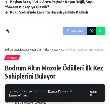
Başkan Aras, “Artık Arıza Peşinde Koşan Değil, Suyu
Yöneten Bir Yapıya Ulaştık”
Koku Vadisi’nde Lavanta Hasadı Şenlikle Başladı
Facebook
Bodrum CityLife Güncel Haber Sitesi
>
Blog
>
Haber
>
Bodrum Altın Mozole Ödülleri İlk Kez Sahiplerini Buluyor
HABER
Bodrum Altın Mozole Ödülleri İlk Kez
Sahiplerini Buluyor
By using this site, you agree to the
Privacy Policy
and
Kabul
et
Terms of Use
.
Bodrum Citylife
Son Güncelleme: 12/09/2025