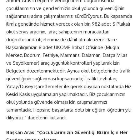
Ahmet Aras’ın eğitime verdiği önem doğrultusunda
çocuklarımızın ve gençlerimizin okul yolunda güvenliğinin
sağlanması adına çalışmalarımızı sürdürüyoruz. Bu kapsamda
ilimiz genelinde hizmet verecek olan bin 982 adet S Plakalı
okul servis aracının, araç sahiplerinin müracaatları
doğrultusunda ilçelerimiz de dâhil olmak üzere Daire
Başkanlığımızın 8 adet UKOME İrtibat Ofisinde (Muğla
Merkez, Bodrum, Fethiye, Marmaris, Dalaman, Datça Milas
ve Seydikemer) araç uygunluk kontrolleri yapılarak İzin
Belgeleri düzenlenmektedir. Ayrıca okul bölgelerinde trafik
güvenliğinin sağlanması kapsamında; Trafik Levhaları,
Yatay/Düşey işaretlemeler ile gerek duyulan noktalarda Hız
Kesici Kasis uygulamaları yapılmaktadır. Biz çocuklarımızın
okul yolunda güvende olması için çalışmalarımızı
tamamladık. Hepsine başarılarla dolu bir eğitim-öğretim yılı
diliyoruz.” ifadelerini kullandı.
Başkan Aras: “Çocuklarımızın Güvenliği Bizim İçin Her