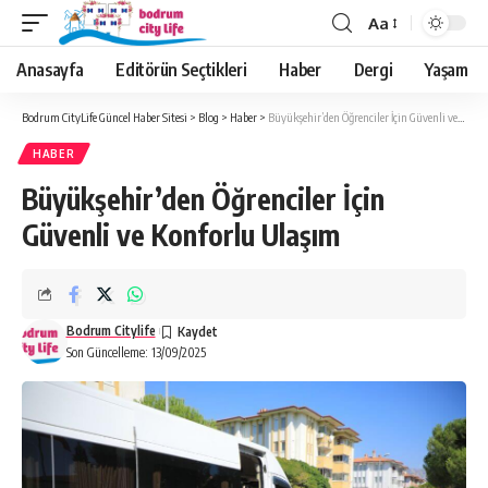
Aa
Anasayfa
Editörün Seçtikleri
Haber
Dergi
Yaşam
Bodrum CityLife Güncel Haber Sitesi
>
Blog
>
Haber
>
Büyükşehir’den Öğrenciler İçin Güvenli ve Konforlu Ulaşım
HABER
Büyükşehir’den Öğrenciler İçin
Güvenli ve Konforlu Ulaşım
Bodrum Citylife
Son Güncelleme: 13/09/2025