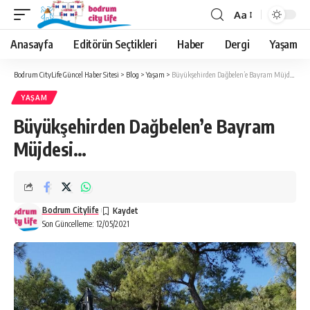
Aa
Anasayfa
Editörün Seçtikleri
Haber
Dergi
Yaşam
Bodrum CityLife Güncel Haber Sitesi
>
Blog
>
Yaşam
>
Büyükşehirden Dağbelen’e Bayram Müjdesi…
YAŞAM
Büyükşehirden Dağbelen’e Bayram
Müjdesi…
Bodrum Citylife
Son Güncelleme: 12/05/2021