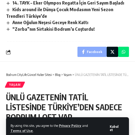
14. TAYK – Eker Olympos Regatta İçin Geri Sayım Başladı
Kids around ile Dünya Çocuk Modasının Yeni Sezon
Trendleri Türkiye’de
Anne Oğulun Neşesi Geceye Renk Kattı
“Zorba”nın Sirtakisi Bodrum’u Coşturdu!
Facebook
Bodrum CityLife Güncel Haber Sitesi
>
Blog
>
Yaşam
>
ÜNLÜ GAZETENİN TATİL LİSTESİNDE TÜRKİYE’DEN SADECE BODRUM LOFT VAR…
YAŞAM
ÜNLÜ GAZETENİN TATİL
LİSTESİNDE TÜRKİYE’DEN SADECE
BODRUM LOFT VAR…
By using this site, you agree to the
Privacy Policy
and
Kabul
et
Terms of Use
.