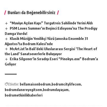
Bunları da Beğenebilirsiniz
“Maviye Açılan Kapı” Turgutreis Sahilinde Yerini Aldı
PSM Loves Summer’ın Beşinci Edisyonu’na The Prodigy
Damga Vurdu!
Klasik Müziğin Yenilikçi Yüzü Janoska Ensemble 31
Ağustos’ta Bodrum Kalesi’nde
McArt.ist’in Bali’deki Uluslararası Sergisi ‘The Heart of
the Land’ Sanatseverlerle Buluşuyor
Erika Silgoner’in Sıradışı Eseri “Pinokyo.exe” Bodrum’a
Geliyor
Etiketler:
bellamaisonbodrum
bodrumcitylifecom
bodrumdanereyegitsem
bodrumdayaşam
bodrumetkinlikhaberleri