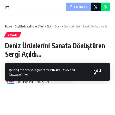
Facebook
Bodrum CityLife Güncel Haber Sitesi
>
Blog
>
Yaşam
>
Deniz Ürünlerini Sanata Dönüştüren Sergi Açıldı…
YAŞAM
Deniz Ürünlerini Sanata Dönüştüren
Sergi Açıldı…
By using this site, you agree to the
Privacy Policy
and
Kabul
et
Terms of Use
.
Bodrum Citylife
Son Güncelleme: 09/07/2021