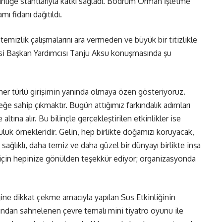
nliğe stantlarıyla katkı sağladı. Bodrum Orman İşletme
mı fidanı dağıtıldı.
mizlik çalışmalarını ara vermeden ve büyük bir titizlikle
si Başkan Yardımcısı Tanju Aksu konuşmasında şu
ak her türlü girişimin yanında olmaya özen gösteriyoruz.
e sahip çıkmaktır. Bugün attığımız farkındalık adımları
ltına alır. Bu bilinçle gerçekleştirilen etkinlikler ise
uk örnekleridir. Gelin, hep birlikte doğamızı koruyacak,
ağlıklı, daha temiz ve daha güzel bir dünyayı birlikte inşa
ık için hepinize gönülden teşekkür ediyor; organizasyonda
ğine dikkat çekme amacıyla yapılan Sus Etkinliğinin
fından sahnelenen çevre temalı mini tiyatro oyunu ile