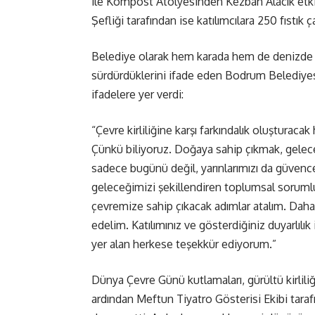
ile Kompost Atölyesinden Kezban Alacık etki
Şefliği tarafından ise katılımcılara 250 fıstık ça
Belediye olarak hem karada hem de denizde te
sürdürdüklerini ifade eden Bodrum Belediye
ifadelere yer verdi:
“Çevre kirliliğine karşı farkındalık oluşturac
Çünkü biliyoruz. Doğaya sahip çıkmak, geleceğ
sadece bugünü değil, yarınlarımızı da güvence a
geleceğimizi şekillendiren toplumsal sorumlul
çevremize sahip çıkacak adımlar atalım. Daha s
edelim. Katılımınız ve gösterdiğiniz duyarlıl
yer alan herkese teşekkür ediyorum.”
Dünya Çevre Günü kutlamaları, gürültü kirlili
ardından Meftun Tiyatro Gösterisi Ekibi tara