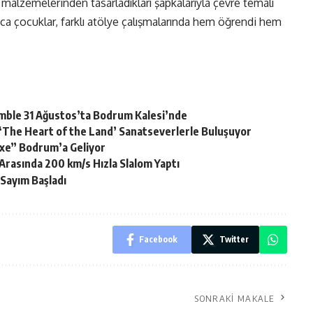
malzemelerinden tasarladıkları şapkalarıyla çevre temalı
unca çocuklar, farklı atölye çalışmalarında hem öğrendi hem
semble 31 Ağustos’ta Bodrum Kalesi’nde
si ‘The Heart of the Land’ Sanatseverlerle Buluşuyor
.exe” Bodrum’a Geliyor
Arasında 200 km/s Hızla Slalom Yaptı
 Sayım Başladı
Facebook
Twitter
SONRAKI MAKALE