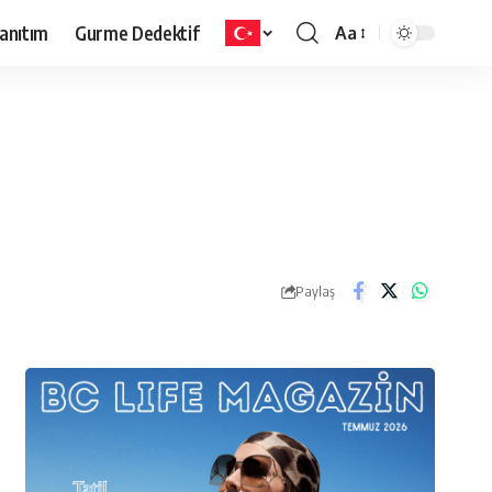
anıtım
Gurme Dedektif
Aa
Paylaş