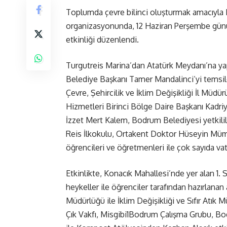
Toplumda çevre bilinci oluşturmak amacıyla 
organizasyonunda, 12 Haziran Perşembe gün
etkinliği düzenlendi.
Turgutreis Marina’dan Atatürk Meydanı’na yap
Belediye Başkanı Tamer Mandalinci’yi temsi
Çevre, Şehircilik ve İklim Değişikliği İl Müd
Hizmetleri Birinci Bölge Daire Başkanı Kadri
İzzet Mert Kalem, Bodrum Belediyesi yetkililer
Reis İlkokulu, Ortakent Doktor Hüseyin Müm
öğrencileri ve öğretmenleri ile çok sayıda vat
Etkinlikte, Konacık Mahallesi’nde yer alan 1.
heykeller ile öğrenciler tarafından hazırlanan
Müdürlüğü ile İklim Değişikliği ve Sıfır Atık 
Çık Vakfı, Misgibi1Bodrum Çalışma Grubu, 