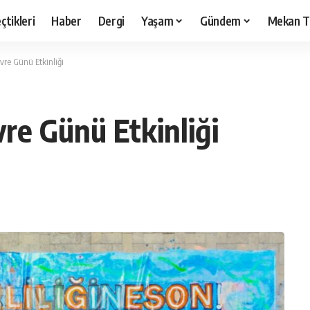
çtikleri
Haber
Dergi
Yaşam
Gündem
Mekan T
re Günü Etkinliği
e Günü Etkinliği