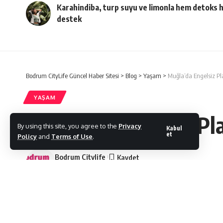
Karahindiba, turp suyu ve limonla hem detoks 
destek
Bodrum CityLife Güncel Haber Sitesi
>
Blog
>
Yaşam
>
Muğla’da Engelsiz Pla
YAŞAM
Muğla’da Engelsiz Pla
By using this site, you agree to the
Privacy
Kabul
et
Policy
and
Terms of Use
.
Bodrum Citylife
Son Güncelleme: 12/06/2025