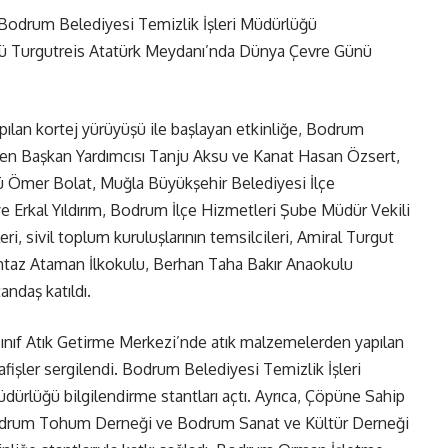
Bodrum Belediyesi Temizlik İşleri Müdürlüğü
ü Turgutreis Atatürk Meydanı’nda Dünya Çevre Günü
ılan kortej yürüyüşü ile başlayan etkinliğe, Bodrum
len Başkan Yardımcısı Tanju Aksu ve Kanat Hasan Özsert,
ürü Ömer Bolat, Muğla Büyükşehir Belediyesi İlçe
ye Erkal Yıldırım, Bodrum İlçe Hizmetleri Şube Müdür Vekili
i, sivil toplum kuruluşlarının temsilcileri, Amiral Turgut
taz Ataman İlkokulu, Berhan Taha Bakır Anaokulu
andaş katıldı.
 Sınıf Atık Getirme Merkezi’nde atık malzemelerden yapılan
 afişler sergilendi. Bodrum Belediyesi Temizlik İşleri
Müdürlüğü bilgilendirme stantları açtı. Ayrıca, Çöpüne Sahip
Bodrum Tohum Derneği ve Bodrum Sanat ve Kültür Derneği