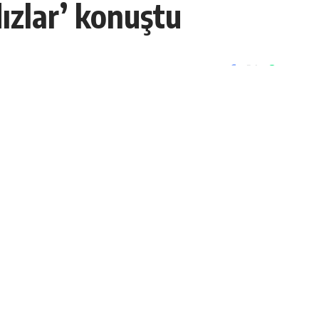
dızlar’ konuştu
Paylaş