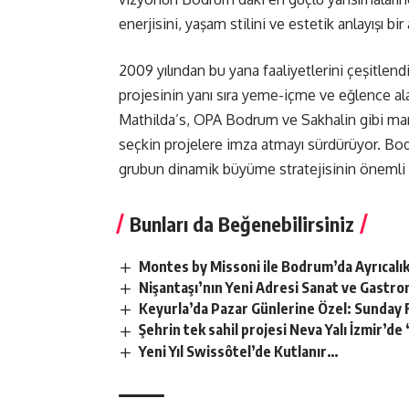
enerjisini, yaşam stilini ve estetik anlayışı 
2009 yılından bu yana faaliyetlerini çeşitl
projesinin yanı sıra yeme-içme ve eğlence ala
Mathilda’s, OPA Bodrum ve Sakhalin gibi mar
seçkin projelere imza atmayı sürdürüyor. Bo
grubun dinamik büyüme stratejisinin önemli b
Bunları da Beğenebilirsiniz
Montes by Missoni ile Bodrum’da Ayrıcalık
Nişantaşı’nın Yeni Adresi Sanat ve Gastr
Keyurla’da Pazar Günlerine Özel: Sunday 
Şehrin tek sahil projesi Neva Yalı İzmir’de 
Yeni Yıl Swissôtel’de Kutlanır…