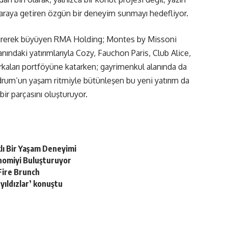
bir araya getiren özgün bir deneyim sunmayı hedefliyor.
endirerek büyüyen RMA Holding; Montes by Missoni
nındaki yatırımlarıyla Cozy, Fauchon Paris, Club Alice,
kaları portföyüne katarken; gayrimenkul alanında da
drum’un yaşam ritmiyle bütünleşen bu yeni yatırım da
ir parçasını oluşturuyor.
lı Bir Yaşam Deneyimi
onomiyi Buluşturuyor
Fire Brunch
‘yıldızlar’ konuştu