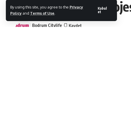
Şehrin tek sahil proje
By using this site, you agree to the
Privacy
Kabul
et
Policy
and
Terms of Use
.
Bodrum Citylife
Son Güncelleme: 24/12/2025