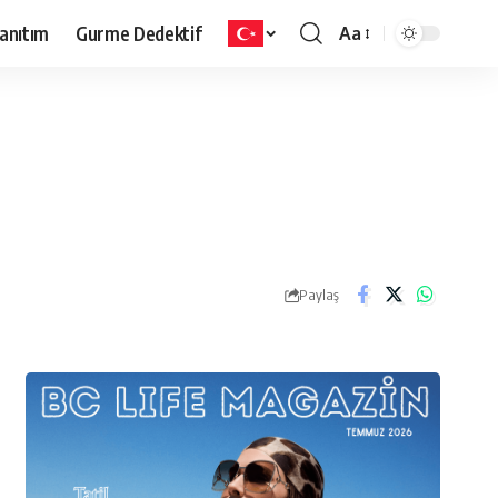
anıtım
Gurme Dedektif
Aa
Paylaş