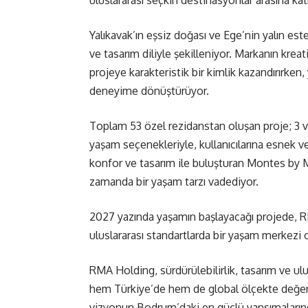
uluslararası seçkin destinasyonlar arasına katı
Yalıkavak’ın eşsiz doğası ve Ege’nin yalın es
ve tasarım diliyle şekilleniyor. Markanın kreati
projeye karakteristik bir kimlik kazandırırken
deneyime dönüştürüyor.
Toplam 53 özel rezidanstan oluşan proje; 3 ve 
yaşam seçenekleriyle, kullanıcılarına esnek ve
konfor ve tasarım ile buluşturan Montes by Mi
zamanda bir yaşam tarzı vadediyor.
2027 yazında yaşamın başlayacağı projede, 
uluslararası standartlarda bir yaşam merkezi 
RMA Holding, sürdürülebilirlik, tasarım ve ulusl
hem Türkiye’de hem de global ölçekte değe
vizyonun Bodrum’daki en güçlü yansımalarından