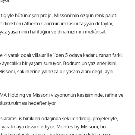
lıyor.
tetiğiyle bütünleşen proje, Missoni’nin özgün renk paleti
f direktörü Alberto Caliri’nin imzasını taşıyan detaylar,
, yaz yaşamının hafifliğini ve dinamizmini mekânsal
4 yatak odalı villalar ile 1’den 5 odaya kadar uzanan farklı
 ayrıcalıklı bir yaşam sunuyor. Bodrum’un yaz enerjisini,
ssoni, sakinlerine yalnızca bir yaşam alanı değil, aynı
RMA Holding ve Missoni vizyonunun kesişiminde, rafine ve
oluşturulması hedefleniyor.
ararası iş birlikleri odağında şekillendirdiği projeleriyle,
r yaratmaya devam ediyor. Montes by Missoni, bu
 biri olarak, yalnızca bir konut projesi değil; yazın