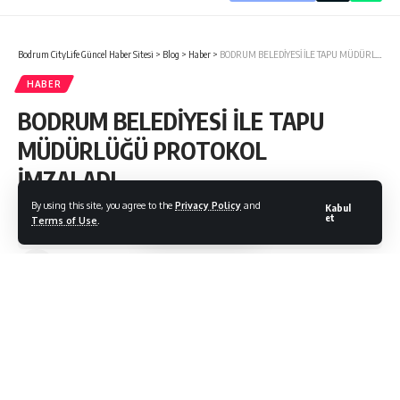
Bodrum CityLife Güncel Haber Sitesi
>
Blog
>
Haber
>
BODRUM BELEDİYESİ İLE TAPU MÜDÜRLÜĞÜ PROTOKOL İMZALADI…
HABER
BODRUM BELEDİYESİ İLE TAPU
MÜDÜRLÜĞÜ PROTOKOL
İMZALADI…
By using this site, you agree to the
Privacy Policy
and
Kabul
et
Terms of Use
.
Bodrum Citylife
Son Güncelleme: 25/05/2021