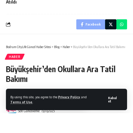
Atıldı
Facebook
Bodrum CityLife Güncel Haber Sitesi
>
Blog
>
Haber
>
Büyükşehir’den Okullara Ara Tatil Bakımı
HABER
Büyükşehir’den Okullara Ara Tatil
Bakımı
By using this site, you agree to the
Privacy Policy
and
Kabul
et
Terms of Use
.
Bodrum Citylife
Son Güncelleme: 15/11/2025