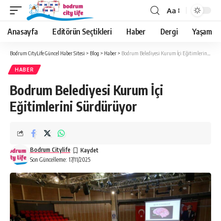
Aa
Anasayfa
Editörün Seçtikleri
Haber
Dergi
Yaşam
Bodrum CityLife Güncel Haber Sitesi
>
Blog
>
Haber
>
Bodrum Belediyesi Kurum İçi Eğitimlerini Sürdürüyor
HABER
Bodrum Belediyesi Kurum İçi
Eğitimlerini Sürdürüyor
Bodrum Citylife
Son Güncelleme: 17/11/2025