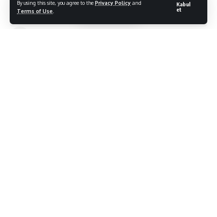
By using this site, you agree to the
Privacy Policy
and
Kabul
et
Terms of Use
.
Bodrum Citylife
Son Güncelleme: 01/12/2021
Bodrum Belediyesi ilçe genelinde daha güvenli yollar