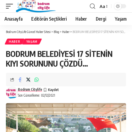
Aa
Anasayfa
Editörün Seçtikleri
Haber
Dergi
Yaşam
Bodrum CityLife Güncel Haber Sitesi
>
Blog
>
Haber
>
BODRUM BELEDİYESİ 17 SİTENİN KIYI SORUNUNU ÇÖZDÜ…
HABER
YAŞAM
BODRUM BELEDİYESİ 17 SİTENİN
KIYI SORUNUNU ÇÖZDÜ…
Bodrum Citylife
Son Güncelleme: 02/12/2021