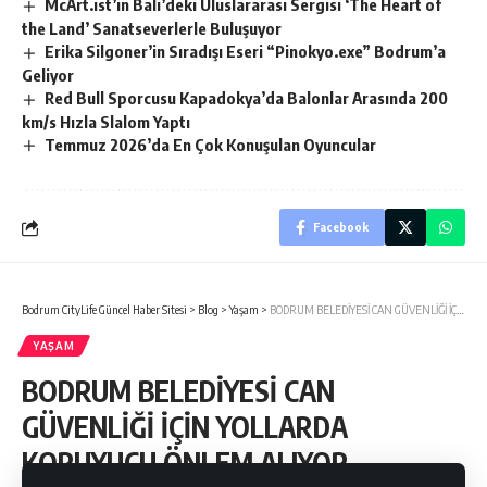
McArt.ist’in Bali’deki Uluslararası Sergisi ‘The Heart of
the Land’ Sanatseverlerle Buluşuyor
Erika Silgoner’in Sıradışı Eseri “Pinokyo.exe” Bodrum’a
Geliyor
Red Bull Sporcusu Kapadokya’da Balonlar Arasında 200
km/s Hızla Slalom Yaptı
Temmuz 2026’da En Çok Konuşulan Oyuncular
Facebook
Bodrum CityLife Güncel Haber Sitesi
>
Blog
>
Yaşam
>
BODRUM BELEDİYESİ CAN GÜVENLİĞİ İÇİN YOLLARDA KORUYUCU ÖNLEM ALIYOR…
YAŞAM
BODRUM BELEDİYESİ CAN
GÜVENLİĞİ İÇİN YOLLARDA
KORUYUCU ÖNLEM ALIYOR…