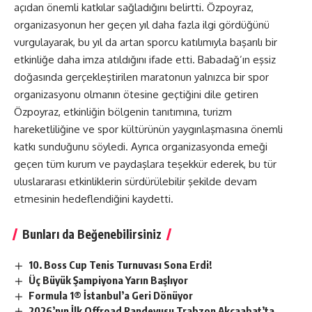
açıdan önemli katkılar sağladığını belirtti. Özpoyraz,
organizasyonun her geçen yıl daha fazla ilgi gördüğünü
vurgulayarak, bu yıl da artan sporcu katılımıyla başarılı bir
etkinliğe daha imza atıldığını ifade etti. Babadağ’ın eşsiz
doğasında gerçekleştirilen maratonun yalnızca bir spor
organizasyonu olmanın ötesine geçtiğini dile getiren
Özpoyraz, etkinliğin bölgenin tanıtımına, turizm
hareketliliğine ve spor kültürünün yaygınlaşmasına önemli
katkı sunduğunu söyledi. Ayrıca organizasyonda emeği
geçen tüm kurum ve paydaşlara teşekkür ederek, bu tür
uluslararası etkinliklerin sürdürülebilir şekilde devam
etmesinin hedeflendiğini kaydetti.
Bunları da Beğenebilirsiniz
10. Boss Cup Tenis Turnuvası Sona Erdi!
Üç Büyük Şampiyona Yarın Başlıyor
Formula 1® İstanbul’a Geri Dönüyor
2026’nın İlk Offroad Randevusu Trabzon Akçaabat’ta