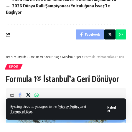
2026 Dünya Ralli Şampiyonası Yolculuğuna İsveç’te
Başlıyor
Facebook
Bodrum CityLife Güncel Haber Sitesi
>
Blog
>
Gündem
>
Spor
>
Formula 1® İstanbul’a Geri Dönüyor
SPOR
Formula 1® İstanbul’a Geri Dönüyor
Bodrum Citylife
By using this site, you agree to the
Privacy Policy
and
Kabul
Son Güncelleme: 24/04/2026
et
Terms of Use
.