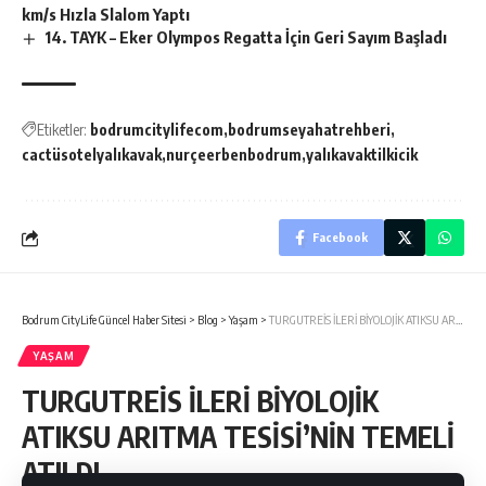
km/s Hızla Slalom Yaptı
14. TAYK – Eker Olympos Regatta İçin Geri Sayım Başladı
Etiketler:
bodrumcitylifecom
bodrumseyahatrehberi
cactüsotelyalıkavak
nurçeerbenbodrum
yalıkavaktilkicik
Facebook
Bodrum CityLife Güncel Haber Sitesi
>
Blog
>
Yaşam
>
TURGUTREİS İLERİ BİYOLOJİK ATIKSU ARITMA TESİSİ’NİN TEMELİ ATILDI…
YAŞAM
TURGUTREİS İLERİ BİYOLOJİK
ATIKSU ARITMA TESİSİ’NİN TEMELİ
ATILDI…