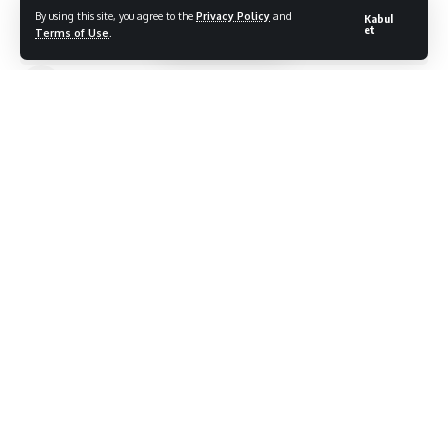
By using this site, you agree to the
Privacy Policy
and
Kabul
et
Terms of Use
.
Bodrum Citylife
Son Güncelleme: 30/06/2021
Muğla Büyükşehir Belediyesi tarafından yapımına