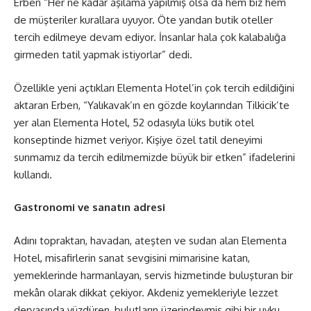
Erben “Her ne kadar aşılama yapılmış olsa da hem biz hem
de müşteriler kurallara uyuyor. Öte yandan butik oteller
tercih edilmeye devam ediyor. İnsanlar hala çok kalabalığa
girmeden tatil yapmak istiyorlar” dedi.
Özellikle yeni açtıkları Elementa Hotel’in çok tercih edildiğini
aktaran Erben, “Yalıkavak’ın en gözde koylarından Tilkicik’te
yer alan Elementa Hotel, 52 odasıyla lüks butik otel
konseptinde hizmet veriyor. Kişiye özel tatil deneyimi
sunmamız da tercih edilmemizde büyük bir etken” ifadelerini
kullandı.
Gastronomi ve sanatın adresi
Adını topraktan, havadan, ateşten ve sudan alan Elementa
Hotel, misafirlerin sanat sevgisini mimarisine katan,
yemeklerinde harmanlayan, servis hizmetinde buluşturan bir
mekân olarak dikkat çekiyor. Akdeniz yemekleriyle lezzet
deryasında yüzdüren, bulutların üzerindeymiş gibi bir uyku