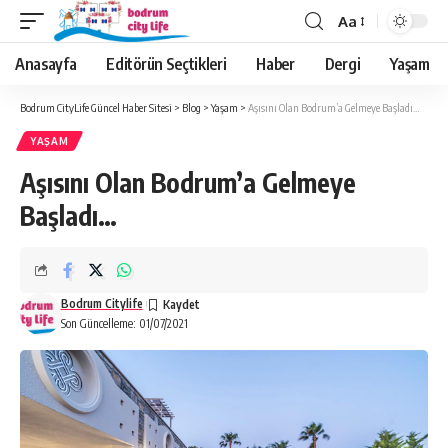
Aa
Anasayfa
Editörün Seçtikleri
Haber
Dergi
Yaşam
Bodrum CityLife Güncel Haber Sitesi
>
Blog
>
Yaşam
>
Aşısını Olan Bodrum’a Gelmeye Başladı…
YAŞAM
Aşısını Olan Bodrum’a Gelmeye
Başladı…
Bodrum Citylife
Son Güncelleme: 01/07/2021