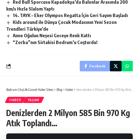
Red Bull Sporcusu Kapadokya’da Balonlar Arasında 200
km/s Hızla Slalom Yaptı
14. TAYK – Eker Olympos Regatta İçin Geri Sayım Başladı
Kids around ile Dünya Çocuk Modasının Yeni Sezon
Trendleri Türkiye’de
Anne Oğulun Neşesi Geceye Renk Kattı
“Zorba”nın Sirtakisi Bodrum’u Coşturdu!
Facebook
Bodrum CityLife Güncel Haber Sitesi
>
Blog
>
Haber
>
Denizlerden 2 Milyon 585 Bin 970 Kg Atık Toplandı…
HABER
YAŞAM
Denizlerden 2 Milyon 585 Bin 970 Kg
Atık Toplandı…