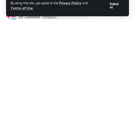
By using this site, you agree to the
Privacy Policy
and
Kabul
et
Terms of Use
.
Bodrum Citylife
Son Güncelleme: 17/09/2021
Türkiye’nin en uzun kıyı şeridine sahi olan ve dünyaca
ünlü sahillere
sahip olan Muğla’da, Büyükşehir Belediyesi 1 Ocak 2021