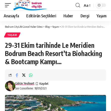
Aa
Anasayfa
Editörün Seçtikleri
Haber
Dergi
Yaşam
Bodrum CityLife Güncel Haber Sitesi
>
Blog
>
Yaşam
>
29-31 Ekim tarihinde Le Meridien Bodrum Beach Resort’ta Biohacking & Bootcamp Kampı…
YAŞAM
29-31 Ekim tarihinde Le Meridien
Bodrum Beach Resort’ta Biohacking
& Bootcamp Kampı…
Gülçin Yeşilyurt
Son Güncelleme: 18/09/2021