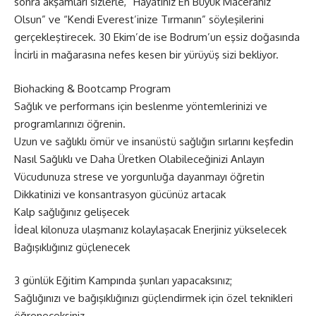
sonra akşamları sizlerle, “Hayatınız En Büyük Maceranız
Olsun” ve “Kendi Everest’inize Tırmanın” söyleşilerini
gerçekleştirecek. 30 Ekim’de ise Bodrum’un eşsiz doğasında
İncirli in mağarasına nefes kesen bir yürüyüş sizi bekliyor.
Biohacking & Bootcamp Program
Sağlık ve performans için beslenme yöntemlerinizi ve
programlarınızı öğrenin.
Uzun ve sağlıklı ömür ve insanüstü sağlığın sırlarını keşfedin
Nasıl Sağlıklı ve Daha Üretken Olabileceğinizi Anlayın
Vücudunuza strese ve yorgunluğa dayanmayı öğretin
Dikkatinizi ve konsantrasyon gücünüz artacak
Kalp sağlığınız gelişecek
İdeal kilonuza ulaşmanız kolaylaşacak Enerjiniz yükselecek
Bağışıklığınız güçlenecek
3 günlük Eğitim Kampında şunları yapacaksınız;
Sağlığınızı ve bağışıklığınızı güçlendirmek için özel teknikleri
öğreneceksiniz.