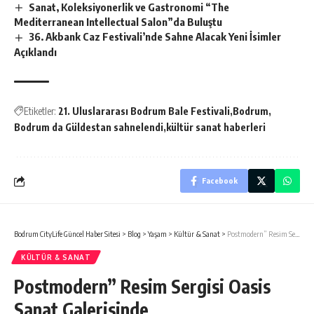
Sanat, Koleksiyonerlik ve Gastronomi “The
Mediterranean Intellectual Salon”da Buluştu
36. Akbank Caz Festivali’nde Sahne Alacak Yeni İsimler
Açıklandı
Etiketler:
21. Uluslararası Bodrum Bale Festivali
Bodrum
Bodrum da Güldestan sahnelendi
kültür sanat haberleri
Facebook
Bodrum CityLife Güncel Haber Sitesi
>
Blog
>
Yaşam
>
Kültür & Sanat
>
Postmodern” Resim Sergisi Oasis Sanat Galerisinde
KÜLTÜR & SANAT
Postmodern” Resim Sergisi Oasis
Sanat Galerisinde