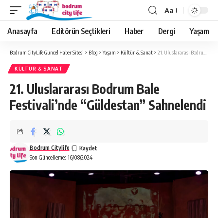
Aa
Anasayfa
Editörün Seçtikleri
Haber
Dergi
Yaşam
Bodrum CityLife Güncel Haber Sitesi
>
Blog
>
Yaşam
>
Kültür & Sanat
>
21. Uluslararası Bodrum Bale Festivali’nde “Güldestan” Sahnelendi
KÜLTÜR & SANAT
21. Uluslararası Bodrum Bale
Festivali’nde “Güldestan” Sahnelendi
Bodrum Citylife
Son Güncelleme: 16/08/2024