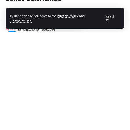
By using this site, you agree to the
Privacy Policy
and
Kabul
et
Terms of Use
.
Bodrum Citylife
Son Güncelleme: 15/08/2024