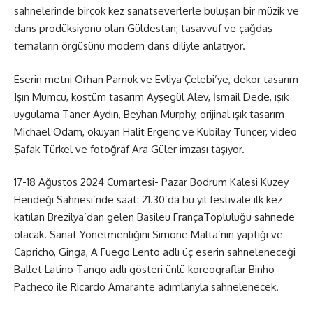
sahnelerinde birçok kez sanatseverlerle buluşan bir müzik ve
dans prodüksiyonu olan Güldestan; tasavvuf ve çağdaş
temaların örgüsünü modern dans diliyle anlatıyor.
Eserin metni Orhan Pamuk ve Evliya Çelebi’ye, dekor tasarım
Işın Mumcu, kostüm tasarım Ayşegül Alev, İsmail Dede, ışık
uygulama Taner Aydın, Beyhan Murphy, orijinal ışık tasarım
Michael Odam, okuyan Halit Ergenç ve Kubilay Tunçer, video
Şafak Türkel ve fotoğraf Ara Güler imzası taşıyor.
17-18 Ağustos 2024 Cumartesi- Pazar Bodrum Kalesi Kuzey
Hendeği Sahnesi’nde saat: 21.30’da bu yıl festivale ilk kez
katılan Brezilya’dan gelen Basileu FrançaTopluluğu sahnede
olacak. Sanat Yönetmenliğini Simone Malta’nın yaptığı ve
Capricho, Ginga, A Fuego Lento adlı üç eserin sahneleneceği
Ballet Latino Tango adlı gösteri ünlü koreograflar Binho
Pacheco ile Ricardo Amarante adımlarıyla sahnelenecek.